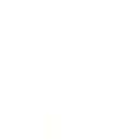
TOWER OF GOD SCAN