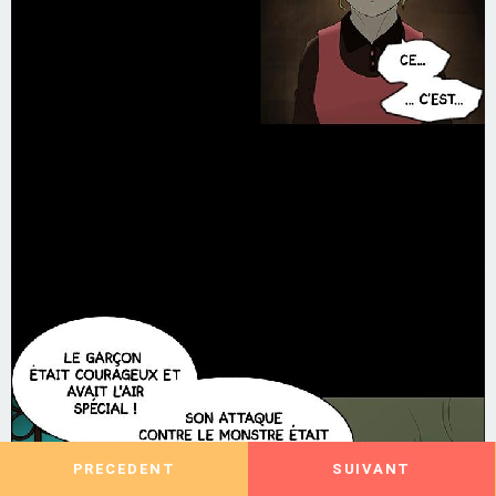
PRECEDENT
SUIVANT