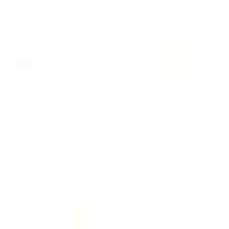
LECTURE EN LIGNE SCAN TOWER OF GOD
GRATUITEMENT