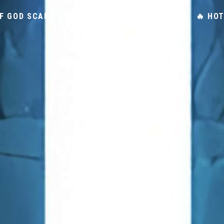
F GOD SCAN
SYNOPSIS TOWER OF GOD
🔥 HO