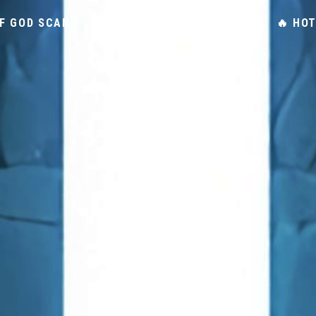
F GOD SCAN
SYNOPSIS TOWER OF GOD
🔥 HO